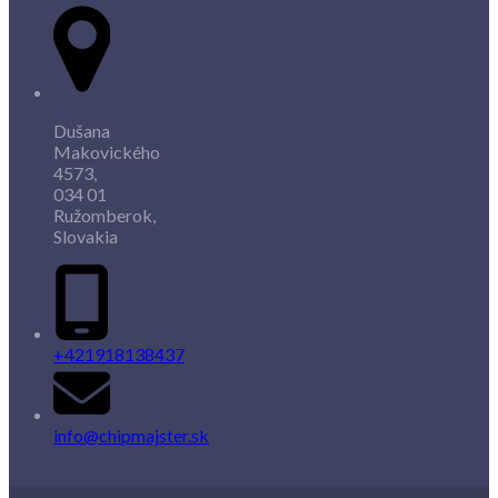
Dušana
Makovického
4573,
034 01
Ružomberok,
Slovakia
+421918138437
info@chipmajster.sk