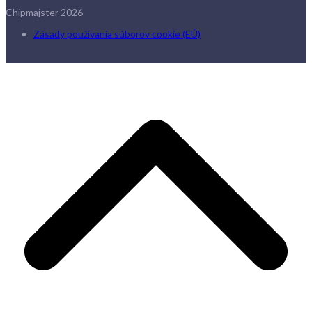
Chipmajster 2026
Zásady používania súborov cookie (EÚ)
B
T
T